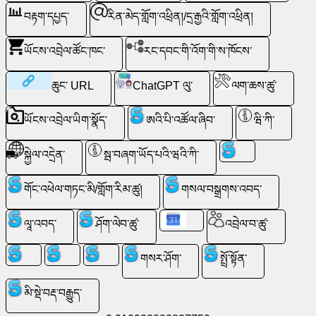
འབྲེལ་
བརྟག་དཔྱད་
རིན་མེད་གློག་འཕྲིན།/དྲ་རྒྱའི་གློག་འཕྲིན།
བ་
ཡོངས་འབྲེལ་ཚོང་ཁང་
རང་དབང་གི་འོག་གི་ས་ཁོངས་
ཚུ་
ཆུང་ URL
ChatGPT ལུ་
ལག་ཆས་ཚུ་
རྩེད་
ཡོངས་འབྲེལ་ཡིག་སྣོད་
ཨའི་པི་འཚོལ་ཞིབ་
ཝི་ཀི་
རིགས་
ཚུ་
སྐྱེལ་འདྲེན་
སྦ་བཞག་ཡོད་པའི་ཝའི་ཀི་
ཝེབ་
གོང་འཕེལ་གཏང་མི/གློག་རིམ་ཚུ།
གསལ་བསྒྲགས་འབད་
ནང་
ལཱ་འབད་
ཤོག་ལེབ་ཚུ་
འབྲེལ་བ་ཚུ་
ལུ་
འཚོལ་
གསར་ཤོག་
སྤྲོ་སྟོན་
མི་སྡེ་བརྡ་བརྒྱུད་
རིན་