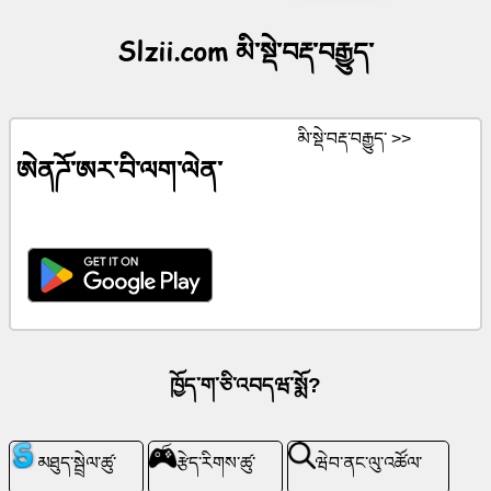
མི་
Slzii.com མི་སྡེ་བརྡ་བརྒྱུད་
སྡེ་
བརྡ་
བརྒྱུད་
མི་སྡེ་བརྡ་བརྒྱུད་ >>
ཨེནཌོ་ཨར་བི་ལག་ལེན་
གསར་
ཤོག་
ChatGPT
ལུ་
ཁྱོད༌ག༌ཅི༌འབདཝ༌སྨོ?
ཝི་
ཀི་
མཐུད་སྦྲེལ་ཚུ་
རྩེད་རིགས་ཚུ་
ཝེབ་ནང་ལུ་འཚོལ་