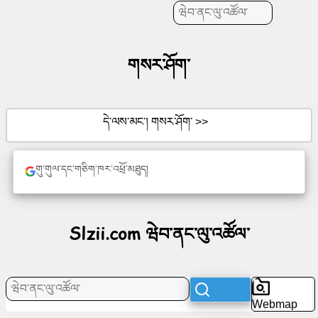
གསར་
བསྐྲུན་
གསར་ཤོག་
འབད།
དེ་ལས་མང་། གསར་ཤོག་ >>
ཤོག་
གུ་གུལ་དང་གཅིག་ཁར་འཕྲོ་མཐུད།
ལེབ་
ཚུ་
Slzii.com ཝེབ་ནང་ལུ་འཚོལ་
སྤྲོ་
སྟོན་
Webmap