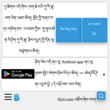
དྲ་ཚིགས་འདི་གིས་ ཁག་ཆེ་བའི་ཀུ་ཀི་ཚུ་
ལག་ལེན་འཐབ་ཨིན། ཁྱོད་ཀྱི་གནང་བ་
ཤོག་
མར་བབས་
ངོས་ལེན་འབད་
དང་གཅིག་ཁར་ ང་བཅས་ཀྱིས་ གུ་གཱལ་ཨེ་
སོང་
ལེབ་
ན་ལི་ཊིག་ཀུ་ཀི་ཚུ་ རྩིས་དཔྱད་ཀྱི་དོན་ལུ་
གསར་
བཙུགསཔ་ཨིན།
བསྐྲུན་
ཤོག་ལེབ་འདི་ནང་ལུ་ Android app ནང་ལུ་
འབད།
ཉམས་མྱོང་ལེགས་ཤོམ་ཡོདཔ་ཨིན། =>
ཨེནཌོརིཊི་
x
ནང་ལུ་ཁ་ཕྱེ་
|
དེ་འཕྲོ་ལས་ ཕབ་ལེན།
སྡེ་
Slzii.com འཚོལ་ཞིབ་འབད་
ཚན་