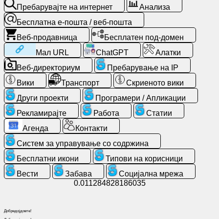
Бесплатна
Пребарувајте на интернет
Анализа
е-
пошта
Бесплатна е-пошта / веб-пошта
/
Веб-продавница
Бесплатен под-домен
веб-
Мал URL
ChatGPT
Алатки
пошта
Веб-директориум
Пребарување на IP
Анализа
Вики
Транспорт
Скриеното вики
Други проекти
Програмери / Апликации
Веб-
продавница
Рекламирајте
Работа
Статии
Агенда
Контакти
Програмери
Систем за управување со содржина
/
Апликации
Бесплатни икони
Типови на корисници
Вести
Забава
Социјална мрежа
0.011284828186035
Алатки
Работа
Добредојдовте!