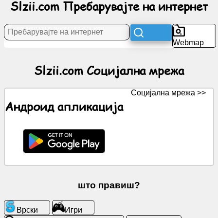
Slzii.com Пребарувајте на интернет
Вести
Бесплатни
Webmap
икони
Slzii.com Социјална мрежа
ChatGPT
Социјална мрежа >>
Вики
Андроид апликација
Контакти
Игри
Пребарувајте
што правиш?
на
интернет
Врски
Игри