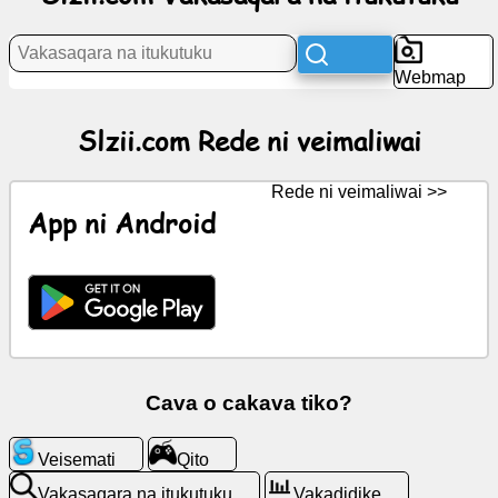
ni
veivakamarautaki
Webmap
Rede
ni
Slzii.com Rede ni veimaliwai
veimaliwai
Rede ni veimaliwai >>
Itukutuku
App ni Android
Ikoni
galala
VeivosakiGPT
Wiki
Cava o cakava tiko?
Veitaratara
Veisemati
Qito
Vakasaqara na itukutuku
Vakadidike