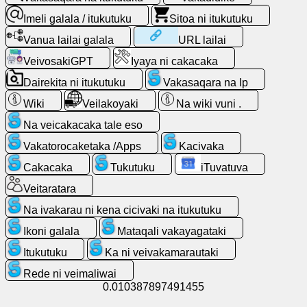
Qito
Imeli galala / itukutuku
Sitoa ni itukutuku
Vakasaqara
Vanua lailai galala
URL lailai
na
VeivosakiGPT
Iyaya ni cakacaka
itukutuku
Dairekita ni itukutuku
Vakasaqara na Ip
Imeli
Wiki
Veilakoyaki
Na wiki vuni .
galala
Na veicakacaka tale eso
/
itukutuku
Vakatorocaketaka /Apps
Kacivaka
Cakacaka
Tukutuku
iTuvatuva
Vakadidike
Veitaratara
Na ivakarau ni kena cicivaki na itukutuku
Sitoa
ni
Ikoni galala
Mataqali vakayagataki
itukutuku
Itukutuku
Ka ni veivakamarautaki
Rede ni veimaliwai
Vakatorocaketaka
0.010387897491455
/Apps