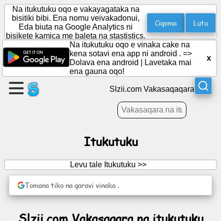
Na itukutuku oqo e vakayagataka na
bisitiki bibi. Ena nomu veivakadonui,
Ciqoma
Lutu
Eda biuta na Google Analytics ni
bisikete kamica me baleta na stastistics.
Cakava
Na itukutuku oqo e vinaka cake na
e
kena sotavi ena app ni android . =>
x
dua
Dolava ena android
|
Lavetaka mai
ena gauna oqo!
na
draunipepa
Slzii.com Vakasaqaqara
Cakava
na
ilawalawa
Itukutuku
Levu tale Itukutuku >>
Tukutuku
Tomana tiko na qaravi vinaka .
iTuvatuva
Slzii.com Vakasaqara na itukutuku
Ka