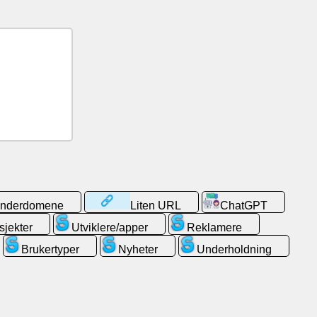
 underdomene
Liten URL
ChatGPT
sjekter
Utviklere/apper
Reklamere
Brukertyper
Nyheter
Underholdning