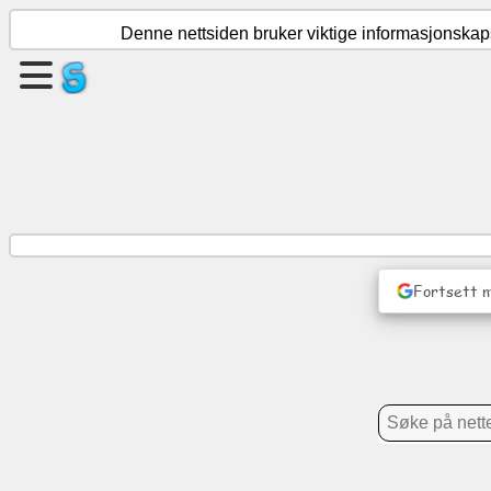
Denne nettsiden bruker viktige informasjonskapsl
Opprett
en
side
Opprett
gruppe
Fortsett 
Artikler
Dagsorden
Underholdning
Sosialt
nettverk