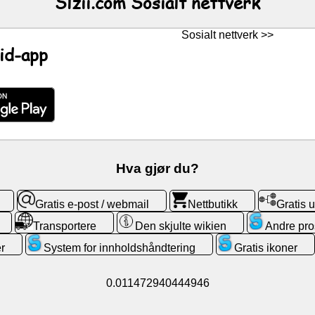
Slzii.com Sosialt nettverk
Sosialt nettverk >>
id-app
Hva gjør du?
Gratis e-post / webmail
Nettbutikk
Gratis
Transportere
Den skjulte wikien
Andre pro
r
System for innholdshåndtering
Gratis ikoner
0.011472940444946