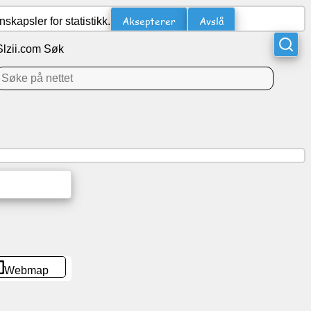
Aksepterer
Avslå
kapsler for statistikk.
Slzii.com Søk
Webmap