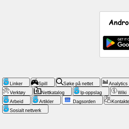
Nyheter
Andro
Gratis
ikoner
ChatGPT
Wiki
Kontakter
Linker
Spill
Søke på nettet
Analytics
Verktøy
Nettkatalog
Ip-oppslag
Wiki
Spill
Arbeid
Artikler
Dagsorden
Kontakte
Søke
Sosialt nettverk
på
nettet