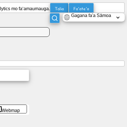
Talia
Fa'ate'a
nalytics mo faʻamaumauga.
Gagana fa'a Sāmoa
Webmap