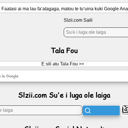
ua. Faatasi ai ma lau faʻatagaga, matou te tuʻuina kuki Google A
Slzii.com Saili
Tala Fou
E sili atu Tala Fou >>
 le Google
Slzii.com Su'e i luga ole laiga