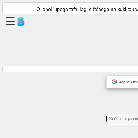
O lenei 'upega tafaʻilagi e faʻaogaina kuki ta
Fausia
se
itulau
Fausia
vaega
Faaauau ma
Mataupu
Fuafuaga
Fa'afiafiaga
Social
Network