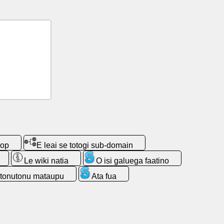
op
E leai se totogi sub-domain
Le wiki natia
O isi galuega faatino
atonutonu mataupu
Ata fua