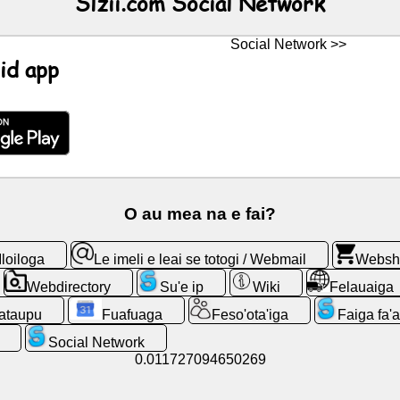
Slzii.com Social Network
Social Network >>
id app
O au mea na e fai?
Iloiloga
Le imeli e leai se totogi / Webmail
Websh
Webdirectory
Su'e ip
Wiki
Felauaiga
ataupu
Fuafuaga
Feso'ota'iga
Faiga fa'
Social Network
0.011727094650269