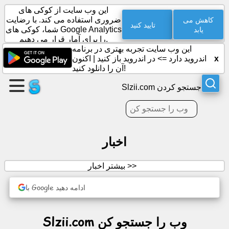
این وب سایت از کوکی های
کاهش می
ضروری استفاده می کند. با رضایت
تایید کنید
یابد
شما، کوکی های Google Analytics
را برای آمار قرار می دهیم.
یک
این وب سایت تجربه بهتری در برنامه
صفحه
x
اندروید دارد =>
در اندروید باز کنید
|
اکنون
ایجاد
آن را دانلود کنید!
کنید
Slzii.com جستجو کردن
گروه
ایجاد
کنید
اخبار
مقالات
بیشتر اخبار >>
با Google ادامه دهید
دستور
جلسه
Slzii.com وب را جستجو کن
سرگرمی