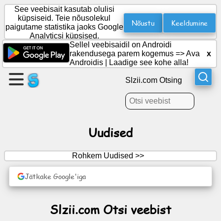
See veebisait kasutab olulisi
küpsiseid. Teie nõusolekul
Nõustu
Keeldumine
paigutame statistika jaoks Google
Analyticsi küpsised.
Looge
Sellel veebisaidil on Androidi
leht
rakendusega parem kogemus =>
Ava
x
Androidis
|
Laadige see kohe alla!
Loo
Slzii.com Otsing
grupp
Artiklid
Uudised
Päevakord
Rohkem Uudised >>
Meelelahutus
Jätkake Google'iga
Sotsiaalvõrgustik
Slzii.com Otsi veebist