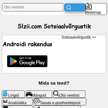
Uudised
Webmap
Tasuta
ikoonid
Slzii.com Sotsiaalvõrgustik
ChatGPT
Sotsiaalvõrgustik >>
Androidi rakendus
Wiki
Kontaktid
Mängud
Otsi
Mida sa teed?
veebist
Lingid
Mängud
Otsi veebist
Tasuta
Analüütika
Tasuta e-post/veebipost
e-