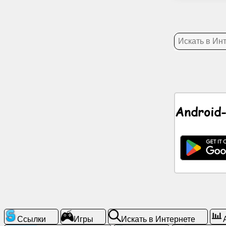
Новости
Бесплатные
иконки
ЧатGPT
Android
Вики
Контакты
Игры
Искать
в
Интернете
Ссылки
Игры
Искать в Интернете