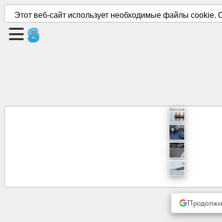
Этот веб-сайт использует необходимые файлы cookie. С
Создать
страницу
Создать
группу
Статьи
Повестка
дня
Развлечение
Продолжит
Социальная
сеть