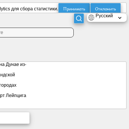
Принимать
Отклонить
tics для сбора статистики.
Русский
а Дунае из-
ндской
 городах
рт Лейпцига